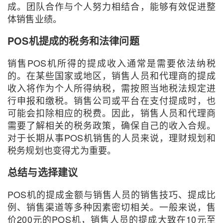
成。团队合作与个人努力相结合，能够有效促进整
体销售业绩。
POS机提成的税务和法律问题
销售POS机所得的提成收入通常是需要依法纳税
的。在某些国家或地区，销售人员和代理商的提成
收入将作为个人所得纳税，需按照当地税法规定进
行申报和缴税。销售公司或平台在支付提成时，也
可能会扣除相应的税费。因此，销售人员和代理商
需要了解相关的税务政策，确保自己的收入合规。
对于长期从事POS机销售的人员来说，理财规划和
税务规划也变得尤为重要。
总结与选择建议
POS机的提成金额与销售人员的销售技巧、提成比
例、销售渠道等多种因素密切相关。一般来说，售
价200元的POS机，销售人员的提成大致在10元至